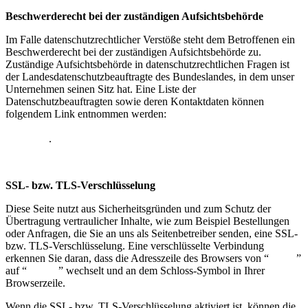
Beschwerderecht bei der zuständigen Aufsichtsbehörde
Im Falle datenschutzrechtlicher Verstöße steht dem Betroffenen ein
Beschwerderecht bei der zuständigen Aufsichtsbehörde zu.
Zuständige Aufsichtsbehörde in datenschutzrechtlichen Fragen ist
der Landesdatenschutzbeauftragte des Bundeslandes, in dem unser
Unternehmen seinen Sitz hat. Eine Liste der
Datenschutzbeauftragten sowie deren Kontaktdaten können
folgendem Link entnommen werden:
https://www.bfdi.bund.de/DE/Infothek/Anschriften_Links/anschriften
node.html
.
SSL- bzw. TLS-Verschlüsselung
Diese Seite nutzt aus Sicherheitsgründen und zum Schutz der
Übertragung vertraulicher Inhalte, wie zum Beispiel Bestellungen
oder Anfragen, die Sie an uns als Seitenbetreiber senden, eine SSL-
bzw. TLS-Verschlüsselung. Eine verschlüsselte Verbindung
erkennen Sie daran, dass die Adresszeile des Browsers von “
http://
”
auf “
https://
” wechselt und an dem Schloss-Symbol in Ihrer
Browserzeile.
Wenn die SSL- bzw. TLS-Verschlüsselung aktiviert ist, können die