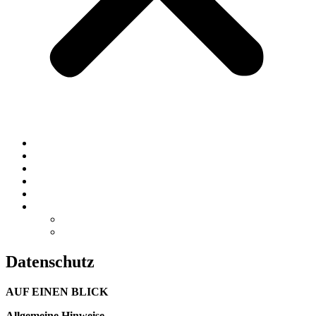
START
TRAININGS-AKADEMIE
DICKE FOOD
PORTFOLIO
KONTAKT
EN
PORTFOLIO EN
CONTACT FORM
Datenschutz
AUF EINEN BLICK
Allgemeine Hinweise