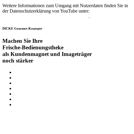
Weitere Informationen zum Umgang mit Nutzerdaten finden Sie in
der Datenschutzerklärung von YouTube unter:
https://www.google.de/intl/de/policies/privacy
.
DICKE Gourmet-Konzepte
Machen Sie Ihre
Frische-Bedienungstheke
als Kundenmagnet und Imageträger
noch stärker
START
DATENSCHUTZ
IMPRESSUM
TRAININGS-AKADEMIE
DICKE FOOD
KONTAKT
EN